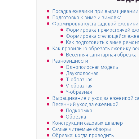
Посадка ежевики при выращивании
Подготовка к зиме и зимовка
Формировка куста садовой ежевики
Формировка прямостоячей еж
Формировка стелющейся еже
Как подготовить к зиме ремон
Как правильно обрезать ежевику ве
Весенняя санитарная обрезка
Разновидности
Однополосная модель
Двухполосная
Т-образная
V-образная
Y-образная
Выращивание и уход за ежевикой с
Весенний уход за ежевикой
Подкормка
Обрезка
Конструкции садовых шпалер
Самые читаемые обзоры
Обрезка: когда проводить