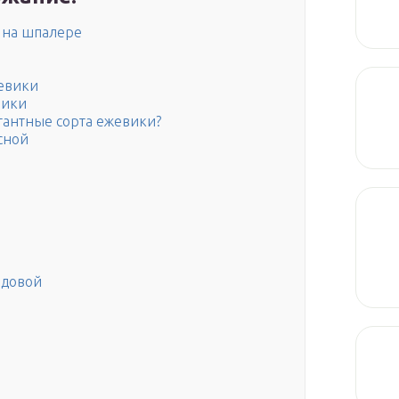
 на шпалере
евики
вики
тантные сорта ежевики?
сной
адовой