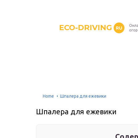
ECO-DRIVING
Онла
RU
ого
Home
Шпалера для ежевики
Шпалера для ежевики
Содер