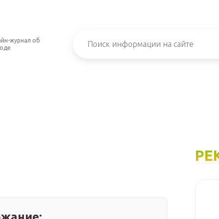
йн-журнал об
роде
РЕ
жание: