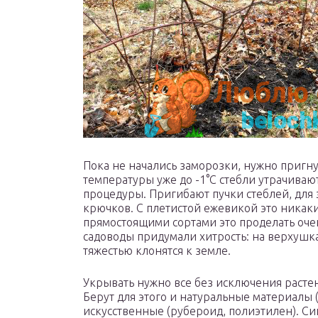
Пока не начались заморозки, нужно пригн
температуры уже до -1°С стебли утрачивают
процедуры. Пригибают пучки стеблей, для 
крючков. С плетистой ежевикой это никаких
прямостоящими сортами это проделать очен
садоводы придумали хитрость: на верхушка
тяжестью клонятся к земле.
Укрывать нужно все без исключения растен
Берут для этого и натуральные материалы (
искусственные (рубероид, полиэтилен). Син