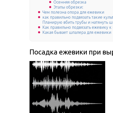
Осенняя обрезка
Этапы обрезки:
Чем полезна опора для ежевики
как правильно подвязать такие куль
Планирую вбить трубы и натянуть ш
Как правильно подвязать ежевику к
Какая бывает шпалера для ежевики
Посадка ежевики при в