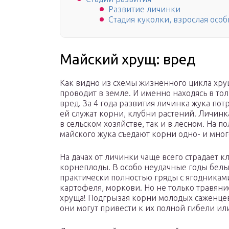
Развитие личинки
Стадия куколки, взрослая особ
Майский хрущ: вред
Как видно из схемы жизненного цикла хру
проводит в земле. И именно находясь в то
вред. За 4 года развития личинка жука по
ей служат корни, клубни растений. Личин
в сельском хозяйстве, так и в лесном. На 
майского жука съедают корни одно- и мно
На дачах от личинки чаще всего страдает к
корнеплоды. В особо неудачные годы белы
практически полностью гряды с ягодникам
картофеля, моркови. Но не только травяни
хруща! Подгрызая корни молодых саженцев
они могут привести к их полной гибели и