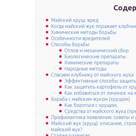
Содер
Майский хрущ: вред
Когда майский жук поражает клубни
Химические методы борьбы
Особенности вредителей
Способы борьбы
Отлов и механический сбор
Биологические препараты
Химические препараты
Народные методы
Спасаем клубнику от майского жука
Эффективные способы защиты 
Как защитить картофель от хр
Как избавиться от личинок на
Борьба с майским жуком (хрущом)
Как бороться с хрущом.
Средства от майского жука (пр
Профилактика появления: советы и
Майский жук (хрущ): описание, стро
майский жук?
Стадии развития