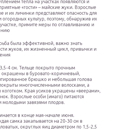
туплением тепла на участках появляются и
приятные «гости» – майские жуки. Взрослые
е и их личинки представляют опасность для
и огородных культур, поэтому, обнаружив их
 участке, примите меры по отлавливанию и
ению
рьба была эффективной, важно знать
сти жуков, их жизненный цикл, привычки и
тения
3,5-4 см. Тельце покрыто прочным
 окрашены в буровато-коричневый,
нтированное брюшко и небольшая голова
 покрыты многочисленными волосками, а
м коготком. Края усиков украшены «веерами»,
нок. Взрослые особи (имаго) питаются
 и молодыми завязями плодов.
инается в конце мая-начале июня.
дая самка закапывается на 20-30 см в
ловатых, округлых яиц диаметром по 1,5-2,5