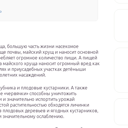
ь
ща, большую часть жизни насекомое
лще почвы, майский хрущ и наносит основной
требляет огромное количество пищи. А пищей
ка майского хруща наносит огромный вред как
полях и приусадебных участках детёныши
голетних насаждений.
лубника и плодовые кустарники. А также
е «червячки» способны уничтожить
и и значительно испортить урожай
стой растительностью обходятся личинки
 плодовых деревьев и ягодных кустарников,
ли значительному ослаблению.