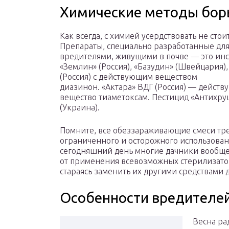
Химические методы бо
Как всегда, с химией усердствовать не стоит
Препараты, специально разработанные для
вредителями, живущими в почве — это ин
«Землин» (Россия), «Базудин» (Швейцария)
(Россия) с действующим веществом
диазинон. «Актара» ВДГ (Россия) — дейст
вещество тиаметоксам. Пестицид «Антихру
(Украина).
Помните, все обеззараживающие смеси тр
ограниченного и осторожного использован
сегодняшний день многие дачники вообще
от применения всевозможных стерилизато
стараясь заменить их другими средствами
Особенности вредителе
Весна ра