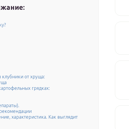
жание:
ку?
клубники от хруща:
уща
 картофельных грядках:
епараты).
 рекомендации
ение, характеристика. Как выглядит