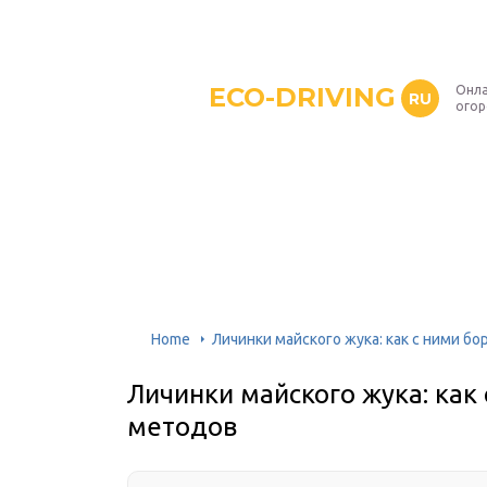
ECO-DRIVING
Онла
RU
ого
Home
Личинки майского жука: как с ними б
Личинки майского жука: как 
методов