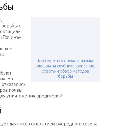
рьбы
.
 борьбы с
сектициды
, «Починъ»
вующее
щ»
Как бороться с земляничным
клещом на клубнике: описание,
советы и обзор методов
ебуют
борьбы
ия. На
 отказались
ров почвы,
 для уничтожения вредителей
й
дует дачников открытием очередного сезона,