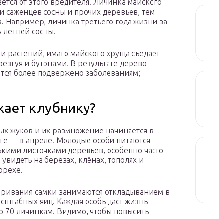
ется от этого вредителя. Личинка майского
и саженцев сосны и прочих деревьев, тем
. Например, личинка третьего года жизни за
3 летней сосны.
ии растений, имаго майского хруща съедает
резгуя и бутонами. В результате дерево
вится более подвержено заболеваниям;
жает клубнику?
ых жуков и их размножение начинается в
юге — в апреле. Молодые особи питаются
кими листочками деревьев, особенно часто
 увидеть на берёзах, клёнах, тополях и
орехе.
аривания самки занимаются откладыванием в
сштабных яиц. Каждая особь даст жизнь
 70 личинкам. Видимо, чтобы повысить