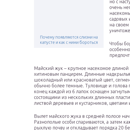
но с нас
очень не
насекомы
садовых 
на своем
уничтож
Почему появляются слизни на
капусте и как с ними бороться
Чтобы бо
особенно
предпоч
Майский жук – крупное насекомое длиной 
хитиновым панцирем. Длинные надкрылья
шоколадный или красноватый цвет, сегме
обычно более темные. Туловище и голова
конец каждой из 6 лапок оснащен загнуты
состоящими из нескольких длинных пласти
листвой деревьев и кустарников, цветами
Вылет майского жука в средней полосе нач
Разнополые особи спариваются, а затем каж
рыхлую почву и откладывает порядка 20 бе