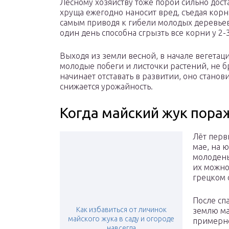
Лесному хозяйству тоже порой сильно доста
хруща ежегодно наносит вред, съедая корн
самым приводя к гибели молодых деревьев
один день способна сгрызть все корни у 2-
Выходя из земли весной, в начале вегетац
молодые побеги и листочки растений, не б
начинает отставать в развитии, оно стано
снижается урожайность.
Когда майский жук пора
Лёт перв
мае, на 
молодень
их можно
грецком 
После сп
Как избавиться от личинок
землю ма
майского жука в саду и огороде
примерно
навсегда