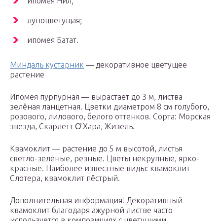
ипомея Нил;
луноцветущая;
ипомея Батат.
Миндаль кустарник
— декоративное цветущее
растение
Ипомея пурпурная — вырастает до 3 м, листва
зелёная ланцетная. Цветки диаметром 8 см голубого,
розового, лилового, белого оттенков. Сорта: Морская
звезда, Скарлетт О̕ Хара, Жизель.
Квамоклит — растение до 5 м высотой, листья
светло-зелёные, резные. Цветы некрупные, ярко-
красные. Наиболее известные виды: квамоклит
Слотера, квамоклит пёстрый.
Дополнительная информация! Декоративный
квамоклит благодаря ажурной листве часто
используется в композициях с цветущими