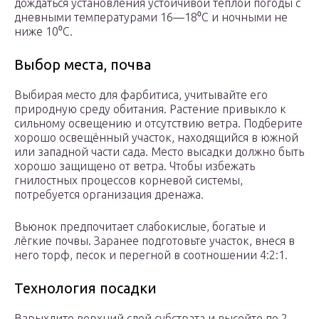
дождаться установления устойчивой тёплой погоды с
дневными температурами 16—18⁰C и ночными не
ниже 10⁰C.
Выбор места, почва
Выбирая место для фарбитиса, учитывайте его
природную среду обитания. Растение привыкло к
сильному освещению и отсутствию ветра. Подберите
хорошо освещённый участок, находящийся в южной
или западной части сада. Место высадки должно быть
хорошо защищено от ветра. Чтобы избежать
гнилостных процессов корневой системы,
потребуется организация дренажа.
Вьюнок предпочитает слабокислые, богатые и
лёгкие почвы. Заранее подготовьте участок, внеся в
него торф, песок и перегной в соотношении 4:2:1.
Технология посадки
Взрыхлите верхний слой субстрата и высейте по 2—