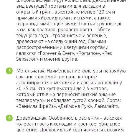
широколистная, крупнолистовая. Декоративный
вид цветущей гортензии для высадки в
открытый грунт, высотой не менее 130 см и
прямыми яйцевидными листьями, а также
шаровидными соцветиями. Цветки крупные до
3 см, как правило, розового цвета. Побеги
текущего года – травянистые и зеленые,
древеснеют на следующий год. Самыми
распространенными цветущими сортами
являются «Forever & Ever», «Romance», «Red
Sensation» и многие другие.
Метельчатая. Наименование культуры напрямую
связано с формой цветков, которые
ассоциируются с метелкой и достигают в длину
20-25 см. Это куст высотой до 2,5 метров,
который отлично переносит низкие зимние
температуры и обладает густой кроной. Сорта:
«Ванилла Фрейз», «Даймонд Руж», Лаймлайт».
Древовидная. Особенность растения – высокая
толерантность к холодам и крепкое, обильное
цветение. Древовидный сорт является высоким