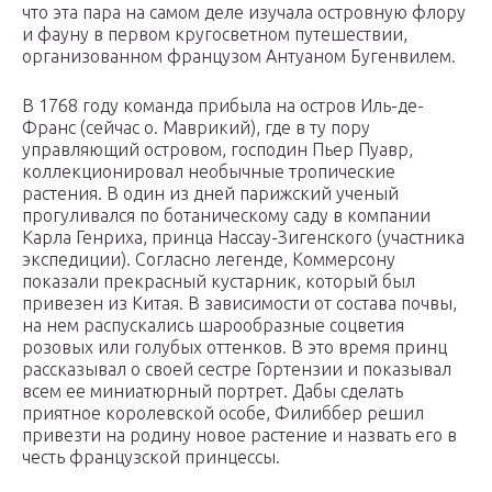
что эта пара на самом деле изучала островную флору
и фауну в первом кругосветном путешествии,
организованном французом Антуаном Бугенвилем.
В 1768 году команда прибыла на остров Иль-де-
Франс (сейчас о. Маврикий), где в ту пору
управляющий островом, господин Пьер Пуавр,
коллекционировал необычные тропические
растения. В один из дней парижский ученый
прогуливался по ботаническому саду в компании
Карла Генриха, принца Нассау-Зигенского (участника
экспедиции). Согласно легенде, Коммерсону
показали прекрасный кустарник, который был
привезен из Китая. В зависимости от состава почвы,
на нем распускались шарообразные соцветия
розовых или голубых оттенков. В это время принц
рассказывал о своей сестре Гортензии и показывал
всем ее миниатюрный портрет. Дабы сделать
приятное королевской особе, Филиббер решил
привезти на родину новое растение и назвать его в
честь французской принцессы.