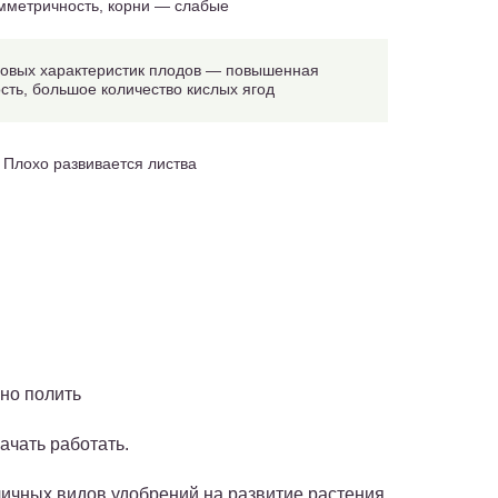
мметричность, корни — слабые
овых характеристик плодов — повышенная
сть, большое количество кислых ягод
Плохо развивается листва
но полить
ачать работать.
ичных видов удобрений на развитие растения