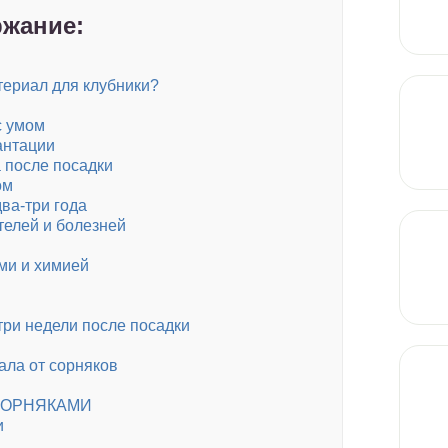
жание:
териал для клубники?
с умом
антации
 после посадки
ом
ва-три года
телей и болезней
ми и химией
три недели после посадки
ла от сорняков
СОРНЯКАМИ
и