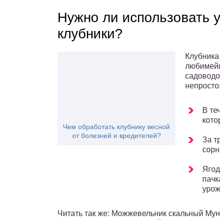
Нужно ли использовать 
клубники?
Клубника 
любимейш
садоводо
непросто
В те
кото
Чем обработать клубнику весной
от болезней и вредителей?
За т
сорн
Ягод
пачк
урож
Читать так же: Можжевельник скальный Му