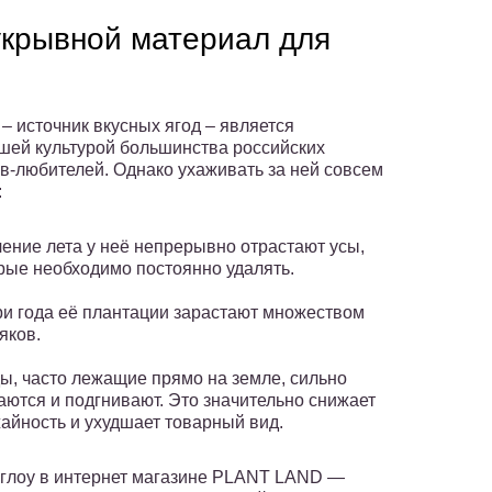
укрывной материал для
– источник вкусных ягод – является
ей культурой большинства российских
в-любителей. Однако ухаживать за ней совсем
:
чение лета у неё непрерывно отрастают усы,
рые необходимо постоянно удалять.
ри года её плантации зарастают множеством
яков.
ы, часто лежащие прямо на земле, сильно
аются и подгнивают. Это значительно снижает
айность и ухудшает товарный вид.
нглоу в интернет магазине PLANT LAND —