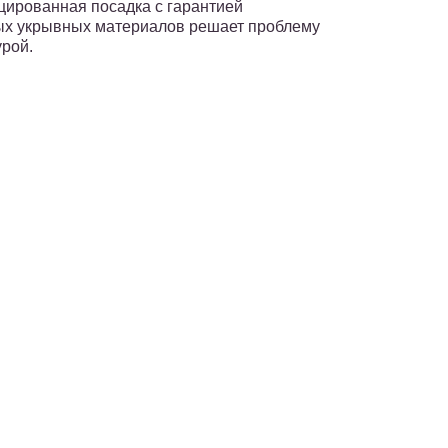
цированная посадка с гарантией
х укрывных материалов решает проблему
урой.