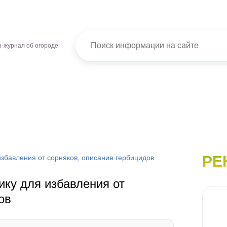
-журнал об огороде
РЕ
избавления от сорняков, описание гербицидов
ику для избавления от
ов