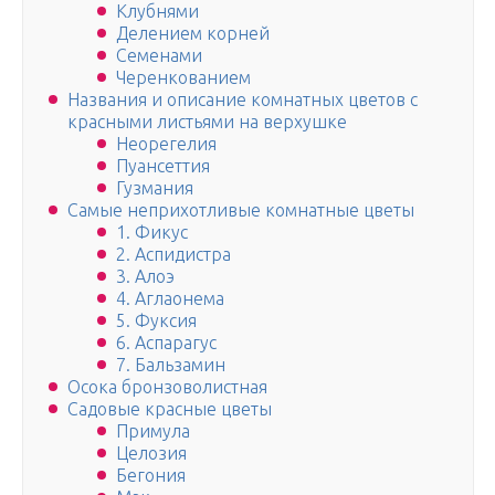
Клубнями
Делением корней
Семенами
Черенкованием
Названия и описание комнатных цветов с
красными листьями на верхушке
Неорегелия
Пуансеттия
Гузмания
Самые неприхотливые комнатные цветы
1. Фикус
2. Аспидистра
3. Алоэ
4. Аглаонема
5. Фуксия
6. Аспарагус
7. Бальзамин
Осока бронзоволистная
Садовые красные цветы
Примула
Целозия
Бегония