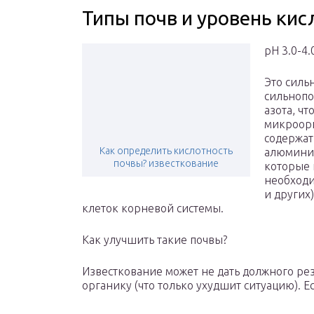
Типы почв и уровень кис
pH 3.0-4.
Это силь
сильнопо
азота, ч
микроорг
содержат
Как определить кислотность
алюминия
почвы? известкование
которые 
необходи
и других
клеток корневой системы.
Как улучшить такие почвы?
Известкование может не дать должного рез
органику (что только ухудшит ситуацию). Е