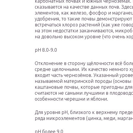
карбонатных почвах и южных чернозёмах.
сказывается на качестве данных почв. Зде
элементов, как железо, фосфор и маргане
удобрения, то такие почвы демонстрируют 
встречаться хлороз растений (как уже гово
на этом недостатки заканчиваются, микроб
на довольно высоком уровне (что очень хо
pH 8.0-9.0
Отклонение в сторону щёлочности всё бол
средне щелочными. Их качество немного ху
входит часть чернозёмов. Указанный урове
называемой материнской породы (основы п
каштановые почвы, которые пригодны для 
считаются не самыми лучшими в плодоводст
особенности черешни и яблони.
Для уровня pH, близкого к верхнему преде
ряда микроэлементов (цинка, меди, марган
pH более 9.0