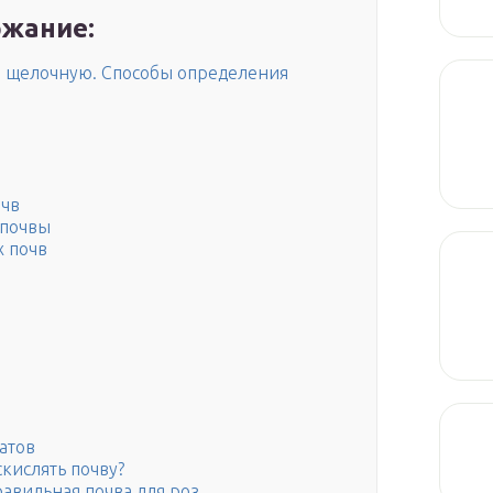
жание:
и щелочную. Способы определения
очв
 почвы
 почв
атов
скислять почву?
равильная почва для роз