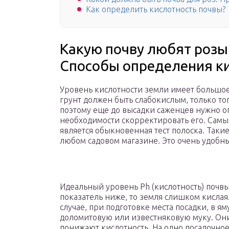
Как определить кислотность почвы?
Какую почву любят розы
Способы определения ки
Уровень кислотности земли имеет большо
грунт должен быть слабокислым, только то
поэтому еще до высадки саженцев нужно оп
необходимости скорректировать его. Самы
является обыкновенная тест полоска. Таки
любом садовом магазине. Это очень удобн
Идеальный уровень Ph (кислотность) почвы д
показатель ниже, то земля слишком кислая
случае, при подготовке места посадки, в я
доломитовую или известняковую муку. Они
понижают кислотность. На одно посадочное