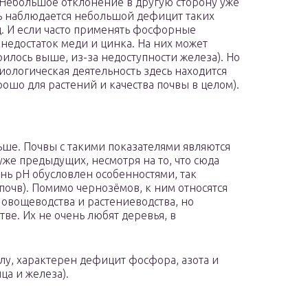
 Небольшое отклонение в другую сторону уже
сь наблюдается небольшой дефицит таких
ц. И если часто применять фосфорные
недостаток меди и цинка. На них может
рилось выше, из-за недоступности железа). Но
иологическая деятельность здесь находится
рошо для растений и качества почвы в целом).
ьше. Почвы с такими показателями являются
же предыдущих, несмотря на то, что сюда
нь pH обусловлен особенностями, так
очв). Помимо чернозёмов, к ним относятся
овощеводства и растениеводства, но
ве. Их не очень любят деревья, в
лу, характерен дефицит фосфора, азота и
ца и железа).