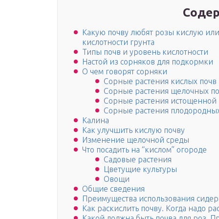
Содер
Какую почву любят розы кислую ил
кислотности грунта
Типы почв и уровень кислотности
Настой из сорняков для подкормки
О чем говорят сорняки
Сорные растения кислых почв
Сорные растения щелочных п
Сорные растения истощенной
Сорные растения плодородных
Калина
Как улучшить кислую почву
Изменение щелочной среды
Что посадить на “кислом” огороде
Садовые растения
Цветущие культуры
Овощи
Общие сведения
Преимущества использования сидер
Как раскислить почву. Когда надо ра
Какой должна быть почва для роз. П