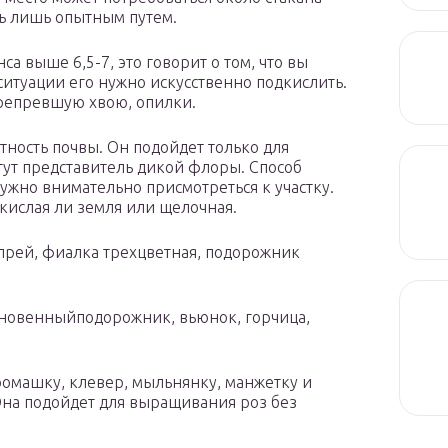
ь лишь опытным путем.
а выше 6,5-7, это говорит о том, что вы
ситуации его нужно искусственно подкислить.
ерепревшую хвою, опилки.
тность почвы. Он подойдет только для
тут представитель дикой флоры. Способ
ужно внимательно присмотреться к участку.
, кислая ли земля или щелочная.
ипрей, фиалка трехцветная, подорожник
кновенныйподорожник, вьюнок, горчица,
 ромашку, клевер, мыльнянку, манжетку и
 Она подойдет для выращивания роз без