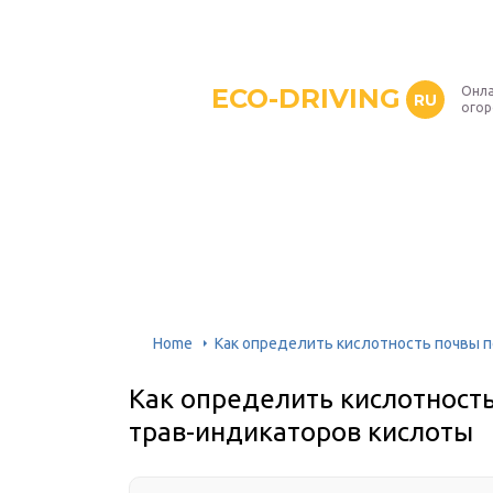
ECO-DRIVING
Онла
RU
ого
Home
Как определить кислотность почвы п
Как определить кислотность
трав-индикаторов кислоты