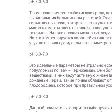
pH 5.0-6.0
Такие почвы имеют слабокислую среду, ко
выращивания большинства растений. Она 
серых лесных почв, которые слегка уплот
макроэлементы здесь находятся в доступн
токсичны. На таких почвах можно наблюдат
Но это компенсируется хорошей активнос
улучшить почвы до идеальных параметров (
pH 6.0-7.0
Это идеальные параметры нейтральной ср
популярным почвам – чернозёмам. Они бо
веществами, в них ведут активную жизне
дождевые черви. Такие почвы обладают оп
плодородием, которое при правильном ухо
pH 7.0-8.0
Данный показатель говорит о слабощелочно