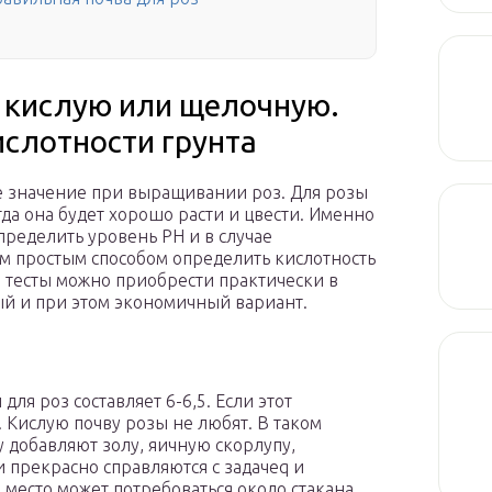
 кислую или щелочную.
слотности грунта
е значение при выращивании роз. Для розы
гда она будет хорошо расти и цвести. Именно
ределить уровень PH и в случае
м простым способом определить кислотность
е тесты можно приобрести практически в
ый и при этом экономичный вариант.
ля роз составляет 6-6,5. Если этот
. Кислую почву розы не любят. В таком
му добавляют золу, яичную скорлупу,
 прекрасно справляются с задачеq и
 место может потребоваться около стакана