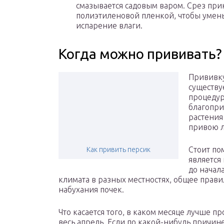
смазывается садовым варом. Срез при
полиэтиленовой пленкой, чтобы умен
испарение влаги.
Когда можно прививать?
Прививку
существу
процедур
благопри
растения
привою л
Стоит по
Как привить персик
является
до начал
климата в разных местностях, общее прави
набухания почек.
Что касается того, в каком месяце лучше п
весь апрель. Если по какой-нибудь причин