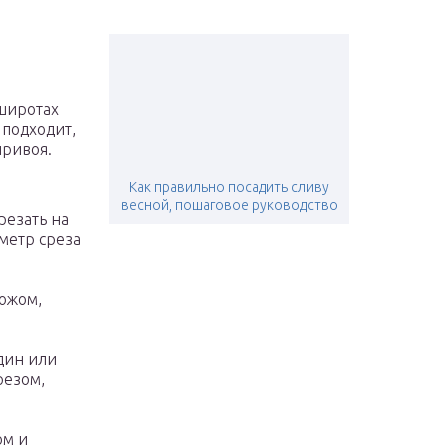
широтах
 подходит,
привоя.
Как правильно посадить сливу
весной, пошаговое руководство
резать на
аметр среза
ножом,
дин или
резом,
ом и