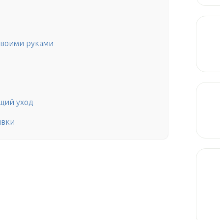
своими руками
щий уход
ивки