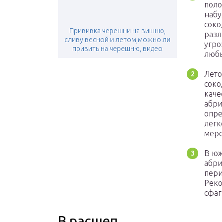
поло
набу
соко
Прививка черешни на вишню,
разл
сливу весной и летом,можно ли
угро
привить на черешню, видео
люб
Лето
соко
каче
абри
опре
легк
меро
В юж
абри
пери
Реко
сфаг
В расщеп