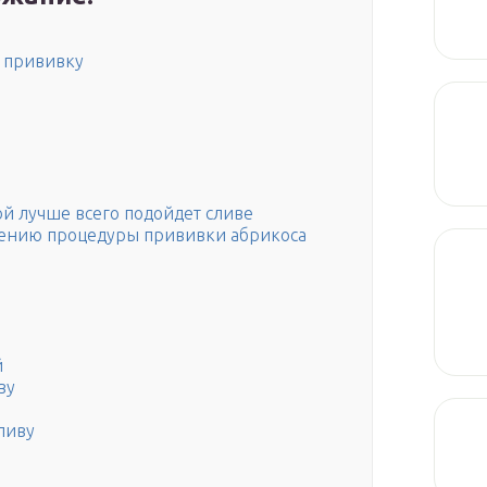
ь прививку
й лучше всего подойдет сливе
дению процедуры прививки абрикоса
й
ву
ливу