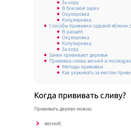
За кору
В боковой зарез
Окулировка
Копулировка
Способы прививки садовой яблони 
В расщеп
Окулировка
Копулировка
За кору
Зачем прививают деревья
Прививка сливы весной и последую
Методы прививки
Как ухаживать за местом прив
Когда прививать сливу?
Прививать дерево можно:
весной;