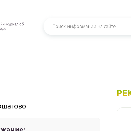
йн-журнал об
роде
РЕ
пошагово
жание: