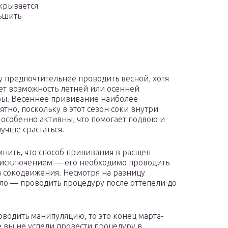
крывается
ьшить
 предпочтительнее проводить весной, хотя
ет возможность летней или осенней
ы. Весеннее прививание наиболее
ятно, поскольку в этот сезон соки внутри
 особенно активны, что помогает подвою и
учше срастаться.
мнить, что способ прививания в расщеп
 исключением — его необходимо проводить
а сокодвижения. Несмотря на разницу
ло — проводить процедуру после оттепели до
роводить манипуляцию, то это конец марта-
е вы не успели провести процедуру в