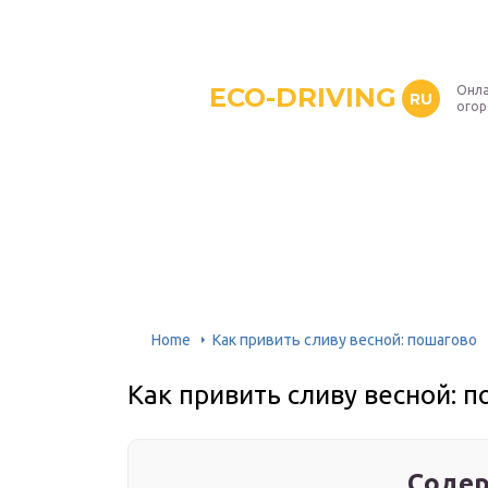
ECO-DRIVING
Онла
RU
ого
Home
Как привить сливу весной: пошагово
Как привить сливу весной: 
Содер