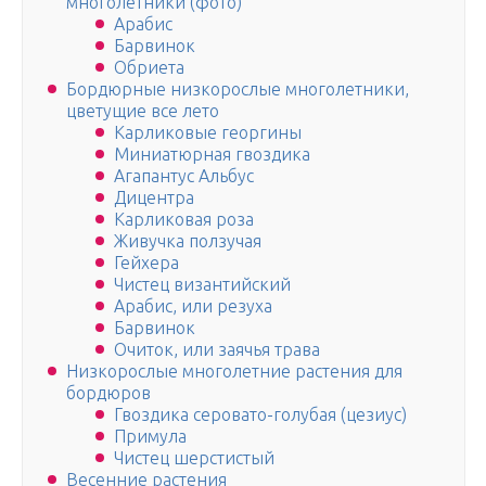
многолетники (фото)
Арабис
Барвинок
Обриета
Бордюрные низкорослые многолетники,
цветущие все лето
Карликовые георгины
Миниатюрная гвоздика
Агапантус Альбус
Дицентра
Карликовая роза
Живучка ползучая
Гейхера
Чистец византийский
Арабис, или резуха
Барвинок
Очиток, или заячья трава
Низкорослые многолетние растения для
бордюров
Гвоздика серовато-голубая (цезиус)
Примула
Чистец шерстистый
Весенние растения