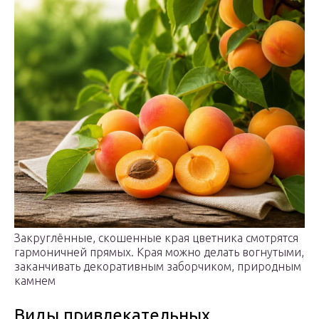
Закруглённые, скошенные края цветника смотрятся
гармоничней прямых. Края можно делать вогнутыми,
заканчивать декоративным заборчиком, природным
камнем
Виды привлекательных