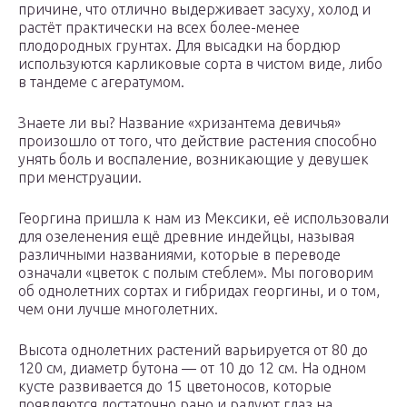
причине, что отлично выдерживает засуху, холод и
растёт практически на всех более-менее
плодородных грунтах.
Для высадки на бордюр
используются карликовые сорта в чистом виде, либо
в тандеме с агератумом.
Знаете ли вы? Название «хризантема девичья»
произошло от того, что действие растения способно
унять боль и воспаление, возникающие у девушек
при менструации.
Георгина пришла к нам из Мексики, её использовали
для озеленения ещё древние индейцы, называя
различными названиями, которые в переводе
означали «цветок с полым стеблем».
Мы поговорим
об однолетних сортах и гибридах георгины, и о том,
чем они лучше многолетних.
Высота однолетних растений варьируется от 80 до
120 см, диаметр бутона — от 10 до 12 см. На одном
кусте развивается до 15 цветоносов, которые
появляются достаточно рано и радуют глаз на