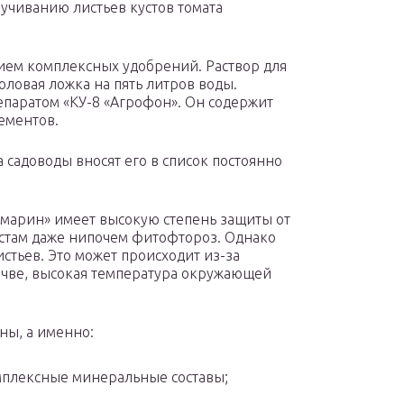
ручиванию листьев кустов томата
ием комплексных удобрений. Раствор для
оловая ложка на пять литров воды.
епаратом «КУ-8 «Агрофон». Он содержит
ементов.
 садоводы вносят его в список постоянно
змарин» имеет высокую степень защиты от
стам даже нипочем фитофтороз. Однако
стьев. Это может происходит из-за
очве, высокая температура окружающей
ны, а именно:
мплексные минеральные составы;