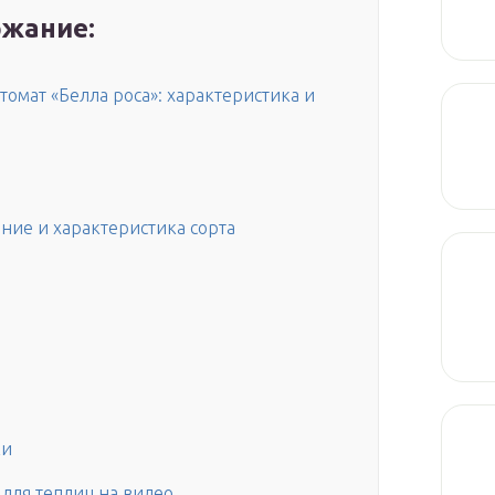
жание:
омат «Белла роса»: характеристика и
ние и характеристика сорта
ки
для теплиц на видео