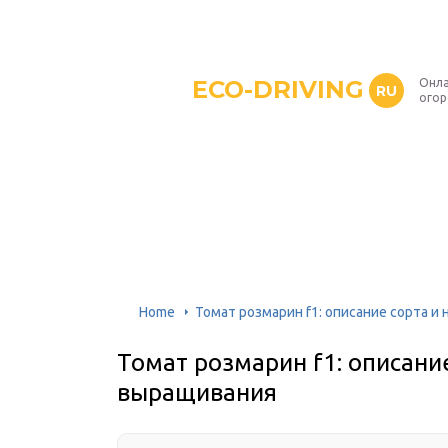
ECO-DRIVING
Онла
RU
ого
Home
Томат розмарин f1: описание сорта 
Томат розмарин f1: описани
выращивания