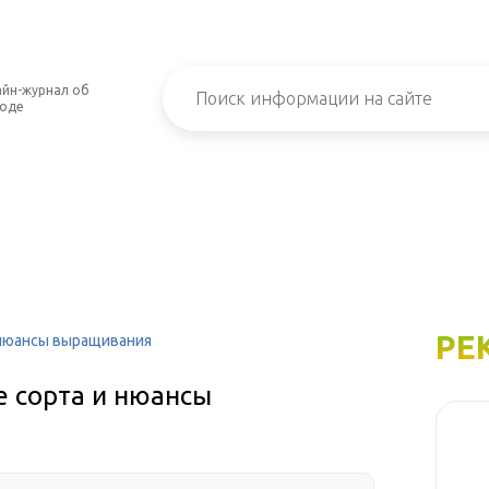
йн-журнал об
роде
РЕ
и нюансы выращивания
е сорта и нюансы