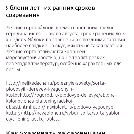
Яблони летних ранних сроков
созревания
Летние сорта яблонь: время созревания плодов
середина июля – начало августа, срок хранения до 3-
х недель. Яблоки по сравнению с поздними сортами
наиболее сладкие на вкус, мякоть не такая плотная.
Летние сорта отличаются хорошей
морозоустойчивостью, но не терпят резких
перепадов температур, особенно характерных для
весны.
http://melikedacha.ru/poleznyie-sovetyi/sorta-
plodovyih-derevev-i-yagodnyih-
kustovhttp://7ogorod.ru/plodovye-derevya/ablona-
kolonovidnaa-dla-leningradskoj-
oblasti.htmlhttp://maxiplant.ru/plodovo-yagodnye-
kultury/http://nayablone.ru/vybor-sorta/sorta-yabloni-
dlya-leningradskoj-oblasti
Как ухаживать за саженцами