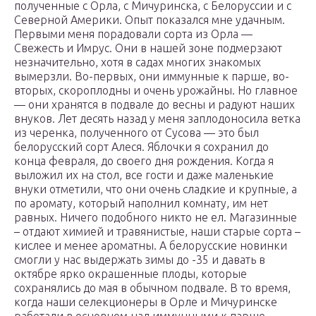
полученные с Орла, с Мичуринска, с Белоруссии и с
Северной Америки. Опыт показался мне удачным.
Первыми меня порадовали сорта из Орла —
Свежесть и Имрус. Они в нашей зоне подмерзают
незначительно, хотя в садах многих знакомых
вымерзли. Во-первых, они иммунные к парше, во-
вторых, скороплодны и очень урожайны. Но главное
— они хранятся в подвале до весны и радуют наших
внуков. Лет десять назад у меня заплодоносила ветка
из черенка, полученного от Сусова — это был
белорусский сорт Алеся. Яблочки я сохранил до
конца февраля, до своего дня рождения. Когда я
выложил их на стол, все гости и даже маленькие
внуки отметили, что они очень сладкие и крупные, а
по аромату, который наполнил комнату, им нет
равных. Ничего подобного никто не ел. Магазинные
– отдают химией и травянистые, наши старые сорта –
кислее и менее ароматны. А белорусские новинки
смогли у нас выдержать зимы до -35 и давать в
октябре ярко окрашенные плоды, которые
сохранялись до мая в обычном подвале. В то время,
когда наши селекционеры в Орле и Мичуринске