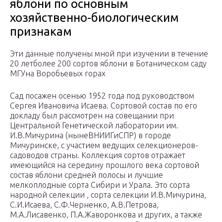
яблони по основным
хозяйственно-биологическим
признакам
Эти данные получены мной при изучении в течение
20 летболее 200 сортов яблони в Ботаническом саду
МГУна Воробьевых горах
Сад посажен осенью 1952 года под руководством
Сергея Ивановича Исаева. Сортовой состав по его
докладу был рассмотрен на совещании при
Центральной Генетической лаборатории им.
И.В.Мичурина (нынеВНИИГиСПР) в городе
Мичуринске, с участием ведущих селекционеров-
садоводов страны. Коллекция сортов отражает
имеющийся на середину прошлого века сортовой
состав яблони средней полосы и лучшие
мелкоплодные сорта Сибири и Урала. Это сорта
народной селекции , сорта селекции И.В.Мичурина,
С.И.Исаева, С.Ф.Черненко, А.В.Петрова,
М.А.Лисавенко, П.А.Жаворонкова и других, а также