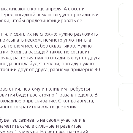
ысаживают в конце апреля. А с осени
 Перед посадкой землю следует прокалить и
овки, чтобы продезинфицировать ее.
. ч. и сеять их не сложно: нужно разложить
присыпать песком, немного уплотнить, а
ь в теплом месте, без сквозняков. Нужно
тки. Уход за рассадой также не составит
точка, растения нужно отсадить друг от друга
 когда погода будет теплой, рассаду нужно
стоянии друг от друга, равному примерно 40
астения, поэтому и полив им требуется
вития будет достаточно 1 раза в неделю. В
охладное опрыскивание. С конца августа,
много сократить и ждать цветения.
удет высаживать на своем участке и в
заметить самые сильные и развитые
ерез 1,5 месяца. Но вот цвет растений,