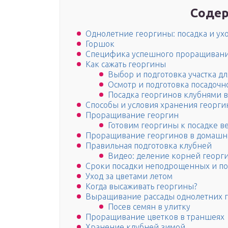
Содер
Однолетние георгины: посадка и ух
Горшок
Специфика успешного проращивани
Как сажать георгины
Выбор и подготовка участка д
Осмотр и подготовка посадочн
Посадка георгинов клубнями 
Способы и условия хранения георги
Проращивание георгин
Готовим георгины к посадке в
Проращивание георгинов в домашн
Правильная подготовка клубней
Видео: деление корней георг
Сроки посадки неподрощенных и п
Уход за цветами летом
Когда высаживать георгины?
Выращивание рассады однолетних г
Посев семян в улитку
Проращивание цветков в траншеях
Хранение клубней зимой