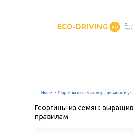
ECO-DRIVING
Онла
RU
ого
Home
Георгины из семян: выращивание и ух
Георгины из семян: выращив
правилам