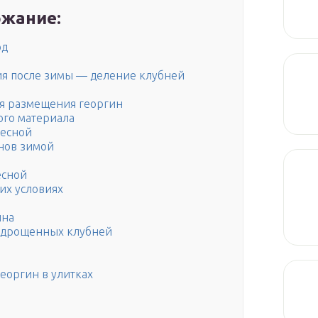
жание:
од
я после зимы — деление клубней
ля размещения георгин
ого материала
весной
нов зимой
есной
их условиях
ина
одрощенных клубней
еоргин в улитках