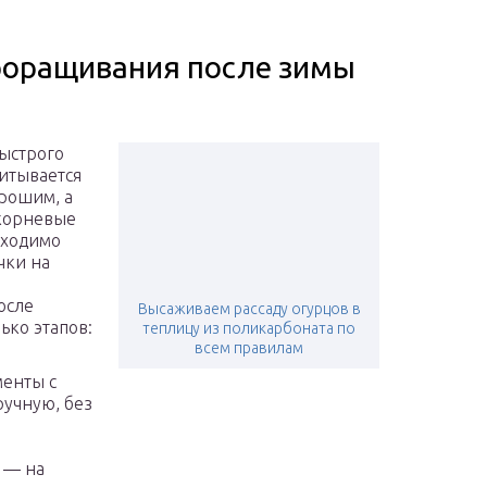
роращивания после зимы
быстрого
читывается
орошим, а
 корневые
бходимо
чки на
осле
Высаживаем рассаду огурцов в
ько этапов:
теплицу из поликарбоната по
всем правилам
менты с
ручную, без
 — на