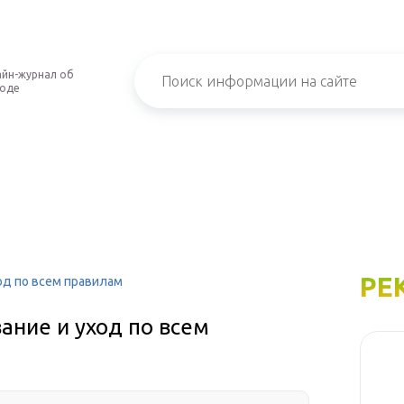
йн-журнал об
роде
РЕ
од по всем правилам
ание и уход по всем