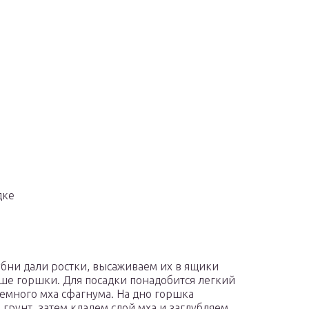
дке
убни дали ростки, высаживаем их в ящики
ше горшки. Для посадки понадобится легкий
немного мха сфагнума. На дно горшка
 грунт, затем кладем слой мха и заглубляем