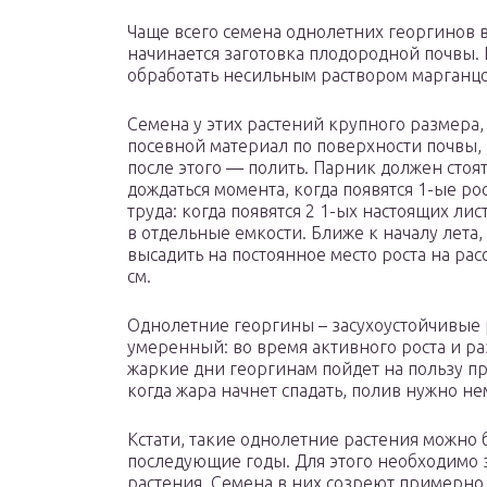
Чаще всего семена однолетних георгинов в
начинается заготовка плодородной почвы.
обработать несильным раствором марганц
Семена у этих растений крупного размера, т
посевной материал по поверхности почвы, 
после этого — полить. Парник должен стоят
дождаться момента, когда появятся 1-ые рос
труда: когда появятся 2 1-ых настоящих лис
в отдельные емкости. Ближе к началу лета,
высадить на постоянное место роста на рас
см.
Однолетние георгины – засухоустойчивые р
умеренный: во время активного роста и раз
жаркие дни георгинам пойдет на пользу пр
когда жара начнет спадать, полив нужно не
Кстати, такие однолетние растения можно б
последующие годы. Для этого необходимо 
растения. Семена в них созреют примерно ч