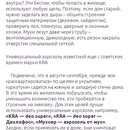
внутрь!? Эти бестии, чтобы попасть в жилище,
используют любую щель. Поэтому, если дом старый,
нужно заделать все дыры – обшить строение
защитным материалом (деревом, сайдингом),
проверить пол, плинтусы, дверные и оконные
косяки. Мухи лезут даже через трубу –
вентиляционную, дымоходную: есть резон закрыть
отверстия специальной сеткой.
Универсальный аэрозоль известной еще с советских
времен марки KRA
Подмечено, что в августе-сентябре, прежде чем
«расквартироваться» по щелям и укрытиям,
«цокотухи» садятся на южную и западную стены дома.
В это время их желательно побрызгать, чтобы
уменьшить количество тех, кто проберётся в
строение на зимовку. Для этих целей лучше
использовать универсальные аэрозоли, например,
«KRA — deo super», «KRA — deo super —
Дихлофос», «Мухояр — аэрозоль от мух»
.
Заодно, если применять их в доме, они уничтожат