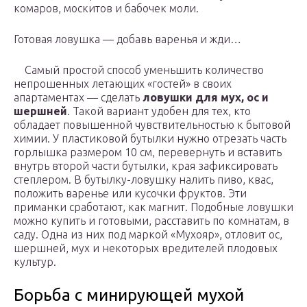
комаров, москитов и бабочек моли.
Готовая ловушка — добавь варенья и жди…
Самый простой способ уменьшить количество
непрошенных летающих «гостей» в своих
апартаментах — сделать
ловушки для мух, ос и
шершней
. Такой вариант удобен для тех, кто
обладает повышенной чувствительностью к бытовой
химии. У пластиковой бутылки нужно отрезать часть
горлышка размером 10 см, перевернуть и вставить
внутрь второй части бутылки, края зафиксировать
степлером. В бутылку-ловушку налить пиво, квас,
положить варенье или кусочки фруктов. Эти
приманки сработают, как магнит. Подобные ловушки
можно купить и готовыми, расставить по комнатам, в
саду. Одна из них под маркой «Мухояр», отловит ос,
шершней, мух и некоторых вредителей плодовых
культур.
Борьба с минирующей мухой