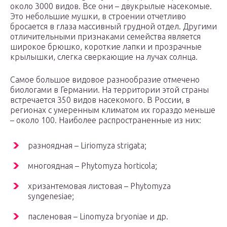
около 3000 видов. Все они – двукрылые насекомые.
Это небольшие мушки, в строении отчетливо
бросается в глаза массивный грудной отдел. Другими
отличительными признаками семейства является
широкое брюшко, короткие лапки и прозрачные
крылышки, слегка сверкающие на лучах солнца.
Самое большое видовое разнообразие отмечено
биологами в Германии. На территории этой страны
встречается 350 видов насекомого. В России, в
регионах с умеренным климатом их гораздо меньше
– около 100. Наиболее распространенные из них:
разноядная – Liriomyza strigata;
многоядная – Phytomyza horticola;
хризантемовая листовая – Phytomyza
syngenesiae;
пасленовая – Linomyza bryoniae и др.