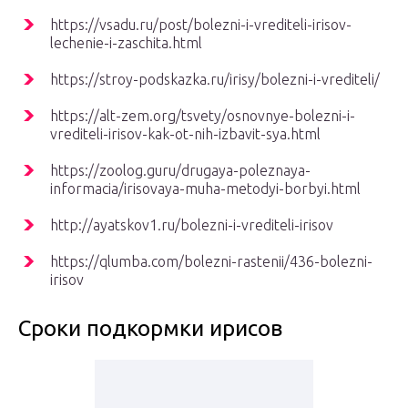
https://vsadu.ru/post/bolezni-i-vrediteli-irisov-
lechenie-i-zaschita.html
https://stroy-podskazka.ru/irisy/bolezni-i-vrediteli/
https://alt-zem.org/tsvety/osnovnye-bolezni-i-
vrediteli-irisov-kak-ot-nih-izbavit-sya.html
https://zoolog.guru/drugaya-poleznaya-
informacia/irisovaya-muha-metodyi-borbyi.html
http://ayatskov1.ru/bolezni-i-vrediteli-irisov
https://qlumba.com/bolezni-rastenii/436-bolezni-
irisov
Сроки подкормки ирисов