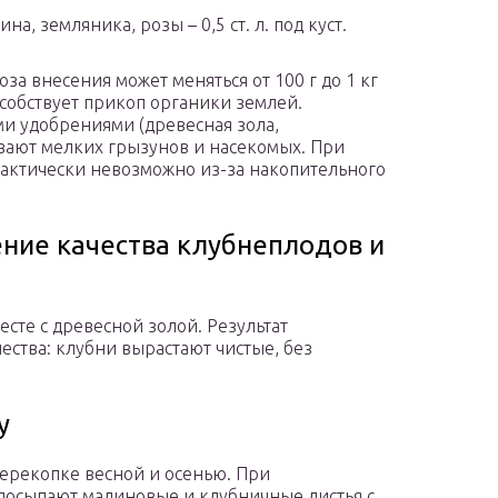
а, земляника, розы – 0,5 ст. л. под куст.
за внесения может меняться от 100 г до 1 кг
собствует прикоп органики землей.
ми удобрениями (древесная зола,
ивают мелких грызунов и насекомых. При
ктически невозможно из-за накопительного
ние качества клубнеплодов и
те с древесной золой. Результат
ества: клубни вырастают чистые, без
у
перекопке весной и осенью. При
посыпают малиновые и клубничные листья с