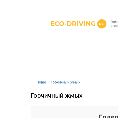
ECO-DRIVING
Онла
RU
ого
Home
Горчичный жмых
Горчичный жмых
Содер