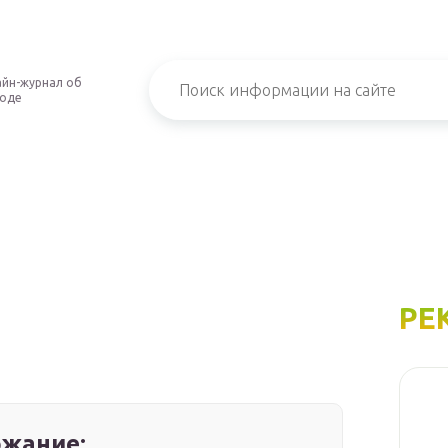
йн-журнал об
роде
РЕ
жание: