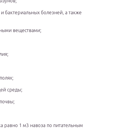
ызунов;
и бактериальных болезней, а также
зными веществами;
лия;
полях;
ей среды;
почвы;
а равно 1 м3 навоза по питательным