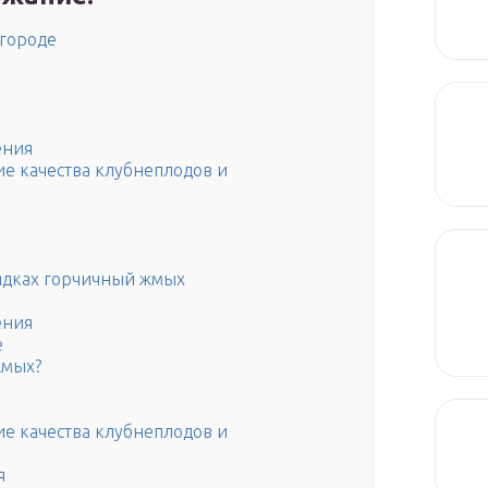
городе
ения
е качества клубнеплодов и
рядках горчичный жмых
ения
е
жмых?
е качества клубнеплодов и
я