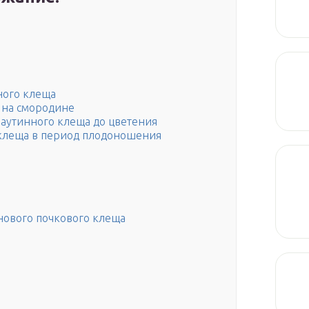
ного клеща
а на смородине
паутинного клеща до цветения
 клеща в период плодоношения
нового почкового клеща