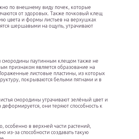
жно по внешнему виду почек, которые
ичаются от здоровых. Также почковый клещ
ию цвета и формы листьев на верхушках
вятся шершавыми на ощупь, утрачивают
й смородины паутинным клещом также не
ным признаком является образование на
 Пораженные листовые пластины, из которых
труктуру, покрываются белыми пятнами и в
листья смородины утрачивают зелёный цвет и
 деформируется, они теряют способность к
ю, особенно в верхней части растений,
о из-за способности создавать такую
е.