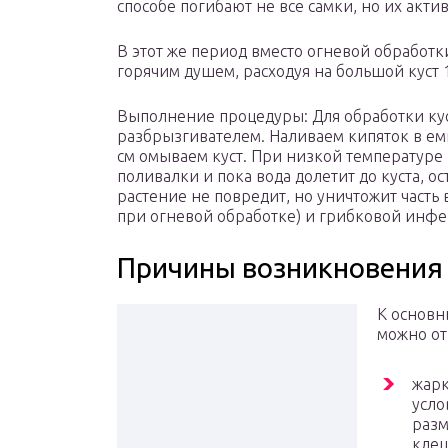
способе погибают не все самки, но их акти
В этот же период вместо огневой обработ
горячим душем, расходуя на большой куст 1
Выполнение процедуры: Для обработки кус
разбрызгивателем. Наливаем кипяток в емк
см омываем куст. При низкой температуре
поливалки и пока вода долетит до куста, ос
растение не повредит, но уничтожит часть 
при огневой обработке) и грибковой инфе
Причины возникновения
К основн
можно от
жарк
усло
разм
клещ