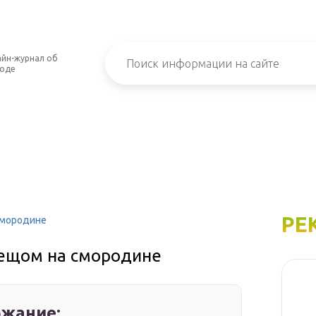
йн-журнал об
роде
РЕ
смородине
лещом на смородине
жание: