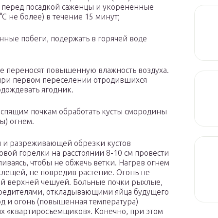
но перед посадкой саженцы и укорененные
°С не более) в течение 15 минут;
ные побеги, подержать в горячей воде
 переносят повышенную влажность воздуха.
 при первом переселении отродившихся
одождевать ягодник.
о спящим почкам обработать кусты смородины
ы) огнем.
 и разреживающей обрезки кустов
вой горелки на расстоянии 8-10 см провести
вливаясь, чтобы не обжечь ветки. Нагрев огнем
клещей, не повредив растение. Огонь не
ой верхней чешуей. Больные почки рыхлые,
редителями, откладывающими яйца будущего
од и огонь (повышенная температура)
х «квартиросъемщиков». Конечно, при этом