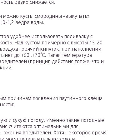
вность резко снижается.
ки можно кусты смородины «выкупать»
,0-1,2 ведра воды.
тов удобнее использовать поливалку с
ость. Над кустом примерно с высоты 15-20
 воздуха горячий кипяток, при наполнении
тынет до +60..+70°С. Такая температура
вредителей (принцип действия тот же, что и
кции.
ым причинам появления паутинного клеща
нести:
ую и сухую погоду. Именно такие погодные
вия считаются оптимальными для
ножения вредителей. Хотя некоторое время
и могут переждать даже холода;