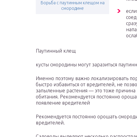
Борьба с паутинным клещом на
смородине
если
соед
сраз
напа
осла
Паутинный клещ
кусты смородины могут заразиться паутинн
Именно поэтому важно локализировать пор
быстро избавиться от вредителей, не поз
запыленные растения — это тоже причина 
обитания. Рекомендуется постоянно ороша
появление вредителей
Рекомендуется постоянно орошать смороди
вредителей.
Садоводы выделяют несколько распростра