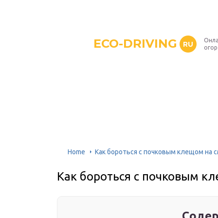
ECO-DRIVING
Онла
RU
ого
Home
Как бороться с почковым клещом на 
Как бороться с почковым к
Содер