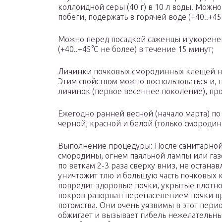
коллоидной серы (40 г) в 10 л воды. Мож
побеги, подержать в горячей воде (+40..+45
Можно перед посадкой саженцы и укоренен
(+40..+45°С не более) в течение 15 минут;
Личинки почковых смородинных клещей не
Этим свойством можно воспользоваться и,
личинок (первое весеннее поколение), пр
Ежегодно ранней весной (начало марта) п
черной, красной и белой (только смородин
Выполнение процедуры: После санитарной
смородины, огнем паяльной лампы или газо
по веткам 2-3 раза сверху вниз, не остана
уничтожит тлю и большую часть почковых 
повредит здоровые почки, укрытые плотн
покров разорван перенаселением почки в
потомства. Они очень уязвимы в этот пери
обжигает и вызывает гибель нежелательны